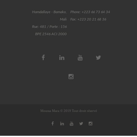
Hamdallaye - Bamako,
Phone: +223 66 73 64 34
Mali
Fax: +223 20 21 68 36
Rue: 481 / Porte : 156
BPE 2546 ACI 2000
Moussa Mara © 2019 Tout droit réservé