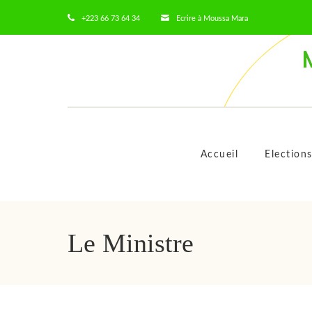
+223 66 73 64 34
Ecrire à Moussa Mara
Accueil
Election
Le Ministre