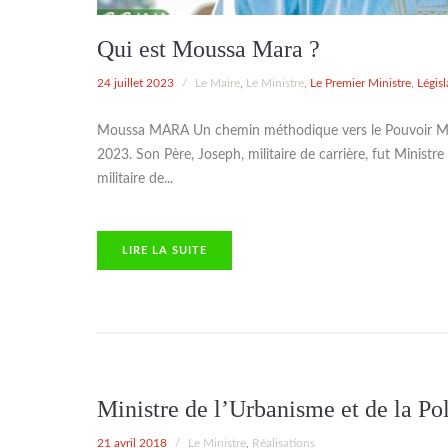
Qui est Moussa Mara ?
24 juillet 2023
/
Le Maire
,
Le Ministre
,
Le Premier Ministre
,
Législ
Moussa MARA Un chemin méthodique vers le Pouvoir Mou
2023. Son Père, Joseph, militaire de carrière, fut Minist
militaire de...
TE
LIRE LA SUITE
Ministre de l’Urbanisme et de la Po
21 avril 2018
/
Le Ministre
,
Réalisations