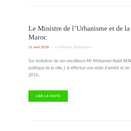
Le Ministre de l’Urbanisme et de la
Maroc
21 avril 2018
/
Le Ministre
,
Réalisations
Sur invitation de son excellence Mr Mohamed Nabil BENA
politique de la ville, j’ ai effectue une visite d’amitié et 
2014...
TE
LIRE LA SUITE