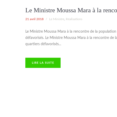
Le Ministre Moussa Mara à la renco
21 avril 2018
/
Le Ministre
,
Réalisations
Le Ministre Moussa Mara à la rencontre de la population
défavorisés. Le Ministre Moussa Mara à la rencontre de 
quartiers défavorisés...
TE
LIRE LA SUITE