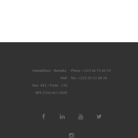
Hamdallaye - Bamako,
Phone: +223 66 73 64 34
Mali
Fax: +223 20 21 68 36
Rue: 481 / Porte : 156
BPE 2546 ACI 2000