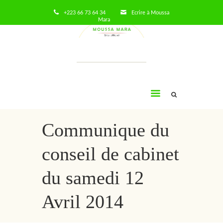
+223 66 73 64 34
Ecrire à Moussa
Mara
Moussa
Mara
Communique du
conseil de cabinet
du samedi 12
Avril 2014