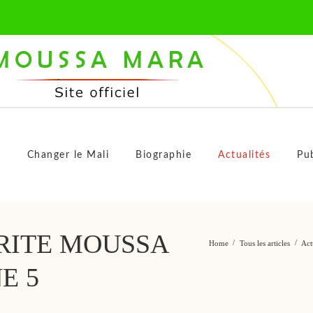
M
s
Changer le Mali
Biographie
Actualités
Pub
RITE MOUSSA
Home
Tous les articles
Act
E 5