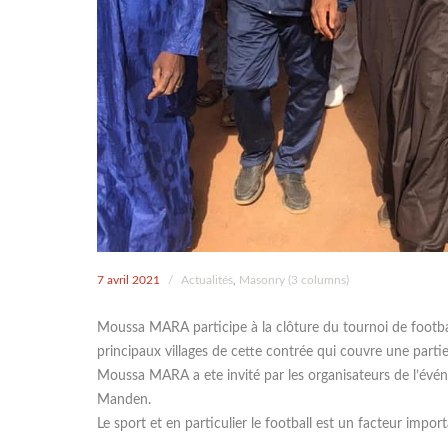
7 avril 2021
/
Actualités
,
Masonry (3 columns)
Moussa MARA participe à la clôture du tournoi de footb
principaux villages de cette contrée qui couvre une parti
Moussa MARA a ete invité par les organisateurs de l’événe
Manden.
Le sport et en particulier le football est un facteur impo