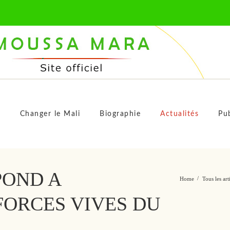
M
s
Changer le Mali
Biographie
Actualités
Pub
POND A
Home
Tous les art
 FORCES VIVES DU