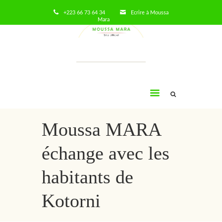
+223 66 73 64 34
Ecrire à Moussa
Mara
Moussa
Mara
Moussa MARA
échange avec les
habitants de
Kotorni