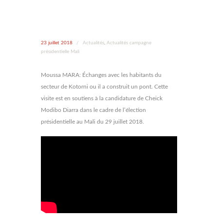
23 juillet 2018
/
Actualités
,
Actualités campagne
présidentielle Mali
Moussa MARA: Échanges avec les habitants du
secteur de Kotorni ou il a construit un pont. Cette
visite est en soutiens à la candidature de Cheick
Modibo Diarra dans le cadre de l’élection
présidentielle au Mali du 29 juillet 2018.