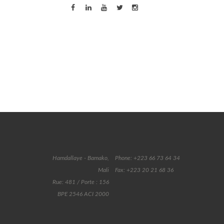
Hamdallaye - Bamako,
Phone: +223 66 73 64 34
Mali
Fax: +223 20 21 68 36
Rue: 481 / Porte : 156
BPE 2546 ACI 2000