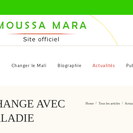
M
s
Changer le Mali
Biographie
Actualités
Pub
HANGE AVEC
Home
Tous les articles
Actual
ALADIE