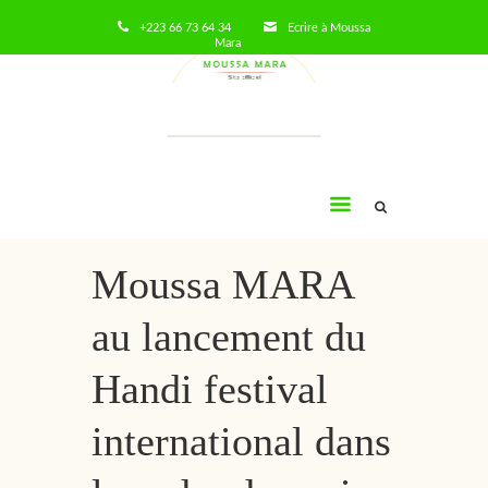
+223 66 73 64 34
Ecrire à Moussa
Mara
Moussa
Mara
Moussa MARA
au lancement du
Handi festival
international dans