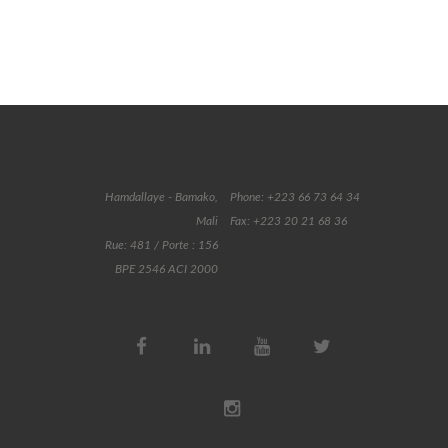
Hamdallaye - Bamako,
Phone: +223 66 73 64 34
Mali
Fax: +223 20 21 68 36
Rue: 481 / Porte : 156
BPE 2546 ACI 2000