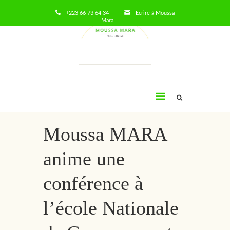
+223 66 73 64 34
Ecrire à Moussa
Mara
Moussa
Mara
Moussa MARA
anime une
conférence à
l’école Nationale