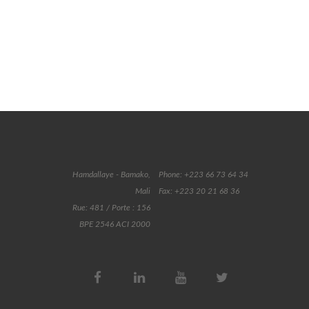
Hamdallaye - Bamako,
Phone: +223 66 73 64 34
Mali
Fax: +223 20 21 68 36
Rue: 481 / Porte : 156
BPE 2546 ACI 2000