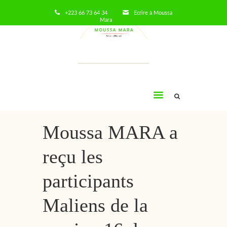
+223 66 73 64 34
Ecrire à Moussa
Mara
Moussa
Mara
Moussa MARA a
reçu les
participants
Maliens de la