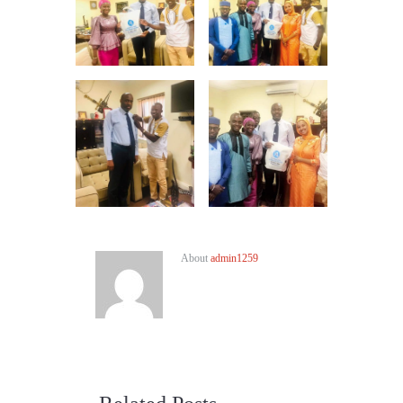
About
admin1259