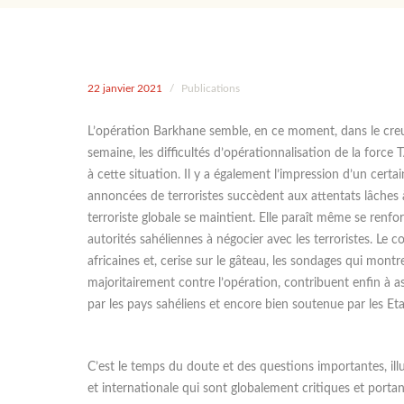
22 janvier 2021
/
Publications
L’opération Barkhane semble, en ce moment, dans le creu
semaine, les difficultés d’opérationnalisation de la forc
à cette situation. Il y a également l’impression d’un certa
annoncées de terroristes succèdent aux attentats lâches à
terroriste globale se maintient. Elle paraît même se renfo
autorités sahéliennes à négocier avec les terroristes. Le 
africaines et, cerise sur le gâteau, les sondages qui montr
majoritairement contre l’opération, contribuent enfin à 
par les pays sahéliens et encore bien soutenue par les Et
C’est le temps du doute et des questions importantes, ill
et internationale qui sont globalement critiques et portan