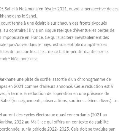
G5 Sahel à Ndjamena en février 2021, ouvre la perspective de ces
rkhane dans le Sahel.
 à court terme à une éclaircie sur chacun des fronts évoqués
 au contraire ! Il y a un risque réel que d’éventuelles pertes de
 impopulaire en France. Ce qui suscitera inévitablement des
ale qui s’ouvre dans le pays, est susceptible d’amplifier ces
tes de tous ordres. Il est de ce fait impératif d’anticiper les
cadre idéal pour cela.
n Barkhane une piste de sortie, assortie d’un chronogramme de
roupes en 2021 comme d’ailleurs annoncé. Cette réduction est à
avec, à terme, la réduction de l’opération en une présence de
Sahel (renseignements, observations, soutiens aériens divers). Le
hel auront des cycles électoraux quasi concordants (2021 au
urkina, 2022 au Mali), ce qui offrira un contexte de stabilité
coordonnée, sur la période 2022- 2025. Cela doit se traduire par