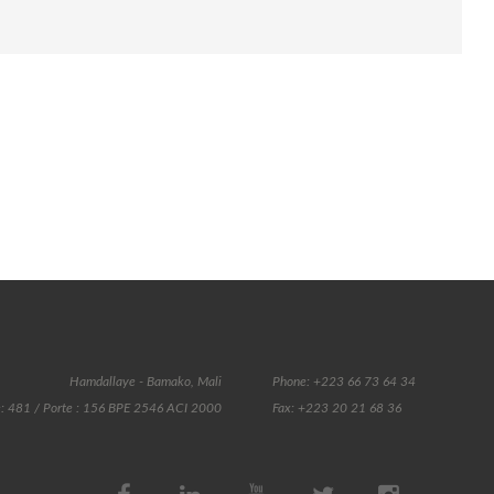
Hamdallaye - Bamako, Mali
Phone: +223 66 73 64 34
: 481 / Porte : 156 BPE 2546 ACI 2000
Fax: +223 20 21 68 36