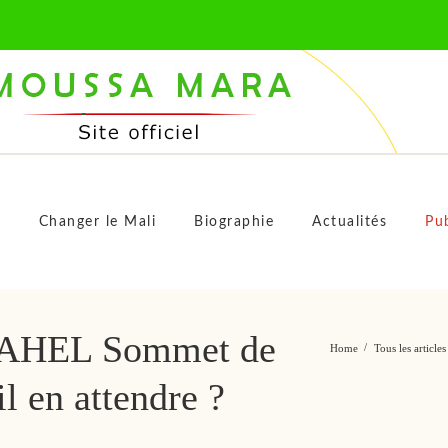
M
s
Changer le Mali
Biographie
Actualités
Pub
AHEL Sommet de
Home
Tous les articles
l en attendre ?