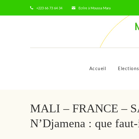
+223 66 73 64 34
Ecrire à Moussa Mara
Accueil
Election
MALI – FRANCE – S
N’Djamena : que faut-i