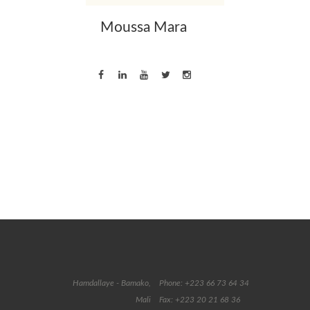
Moussa Mara
Hamdallaye - Bamako,
Phone: +223 66 73 64 34
Mali
Fax: +223 20 21 68 36