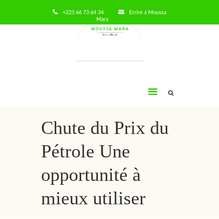
+223 66 73 64 34
Ecrire à Moussa
Mara
Moussa
Mara
Chute du Prix du
Pétrole Une
opportunité à
mieux utiliser