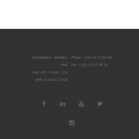
Hamdallaye - Bamako,
Phone: +223 66 73 64 34
Mali
Fax: +223 20 21 68 36
Rue: 481 / Porte : 156
BPE 2546 ACI 2000