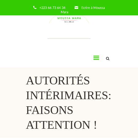
+223 66 73 64 34
Ecrire à Moussa
Mara
Moussa
Mara
AUTORITÉS
INTÉRIMAIRES:
FAISONS
ATTENTION !