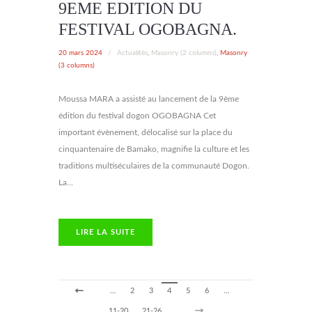
9EME EDITION DU
FESTIVAL OGOBAGNA.
20 mars 2024
/
Actualités
,
Masonry (2 columns)
,
Masonry
(3 columns)
Moussa MARA a assisté au lancement de la 9ème
édition du festival dogon OGOBAGNA Cet
important évènement, délocalisé sur la place du
cinquantenaire de Bamako, magnifie la culture et les
traditions multiséculaires de la communauté Dogon.
La...
LIRE LA SUITE
…
2
3
4
5
6
…
11-20
21-26