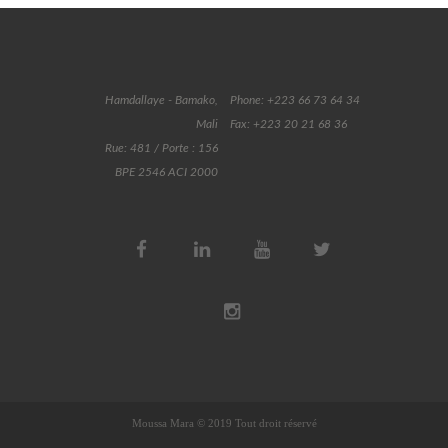
Hamdallaye - Bamako,
Phone: +223 66 73 64 34
Mali
Fax: +223 20 21 68 36
Rue: 481 / Porte : 156
BPE 2546 ACI 2000
Moussa Mara © 2019 Tout droit réservé