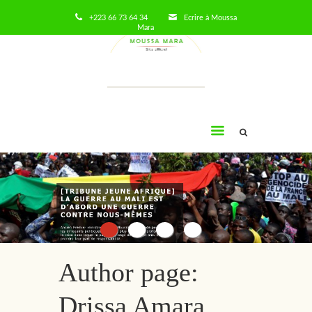
+223 66 73 64 34
Ecrire à Moussa
Mara
Moussa
Mara
Author page:
Drissa Amara