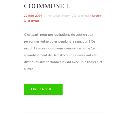
COOMMUNE I.
20 mars 2024
/
Actualités
,
Masonry (2 columns)
,
Masonry
(3 columns)
C’est parti pour nos opérations de soutien aux
personnes vulnérables pendant le ramadan ! Ce
mardi 12 mars nous avons commencé par le 1er
arrondissement de Bamako où des vivres ont été
distribués aux personnes vivant avec un handicap et
autres...
LIRE LA SUITE