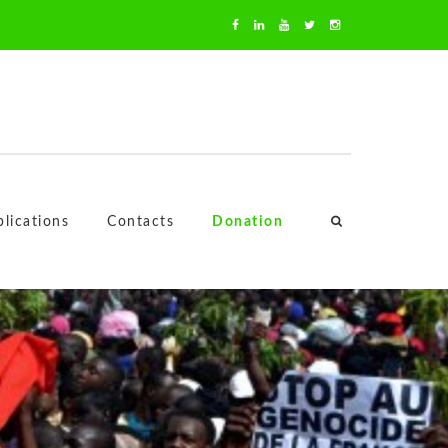
oussa Mara
lications
Contacts
Donation