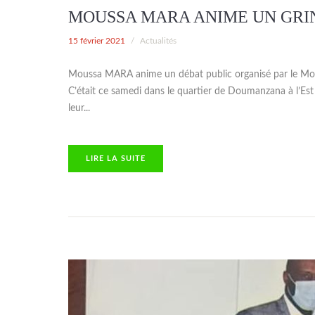
MOUSSA MARA ANIME UN GRI
15 février 2021
/
Actualités
Moussa MARA anime un débat public organisé par le Mou
C’était ce samedi dans le quartier de Doumanzana à l’E
leur...
TE
LIRE LA SUITE