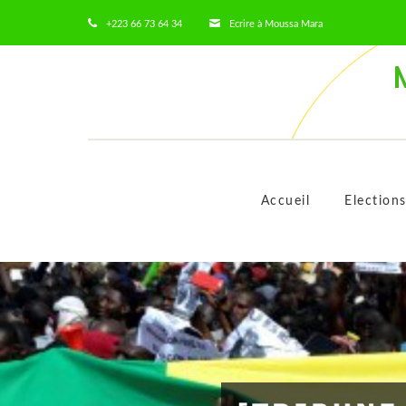
+223 66 73 64 34
Ecrire à Moussa Mara
Accueil
Election