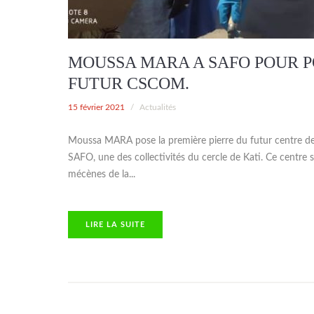
MOUSSA MARA A SAFO POUR P
FUTUR CSCOM.
15 février 2021
/
Actualités
Moussa MARA pose la première pierre du futur centre d
SAFO, une des collectivités du cercle de Kati. Ce centre 
mécènes de la...
TE
LIRE LA SUITE